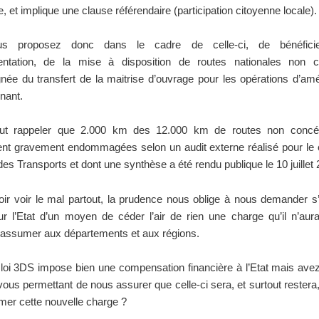
re, et implique une clause référendaire (participation citoyenne locale).
s proposez donc dans le cadre de celle-ci, de bénéficie
entation, de la mise à disposition de routes nationales non 
ée du transfert de la maitrise d’ouvrage pour les opérations d’a
nant.
faut rappeler que 2.000 km des 12.000 km de routes non concé
ent gravement endommagées selon un audit externe réalisé pour le
des Transports et dont une synthèse a été rendu publique le 10 juillet 
ir voir le mal partout, la prudence nous oblige à nous demander s’i
r l’Etat d’un moyen de céder l’air de rien une charge qu’il n’aura
assumer aux départements et aux régions.
 loi 3DS impose bien une compensation financière à l’Etat mais av
ous permettant de nous assurer que celle-ci sera, et surtout restera,
mer cette nouvelle charge ?