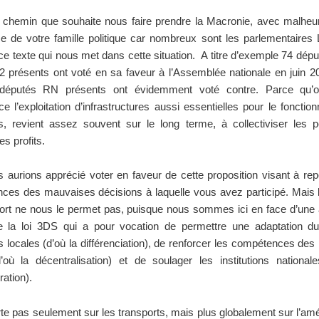
le chemin que souhaite nous faire prendre la Macronie, avec malhe
ce de votre famille politique car nombreux sont les parlementaires
e texte qui nous met dans cette situation. A titre d’exemple 74 dép
2 présents ont voté en sa faveur à l’Assemblée nationale en juin 
 députés RN présents ont évidemment voté contre. Parce qu’ou
e l’exploitation d’infrastructures aussi essentielles pour le foncti
s, revient assez souvent sur le long terme, à collectiviser les p
les profits.
s aurions apprécié voter en faveur de cette proposition visant à re
ces des mauvaises décisions à laquelle vous avez participé. Mais l
ort ne nous le permet pas, puisque nous sommes ici en face d’une 
e la loi 3DS qui a pour vocation de permettre une adaptation du
és locales (d’où la différenciation), de renforcer les compétences des i
’où la décentralisation) et de soulager les institutions national
ation).
rte pas seulement sur les transports, mais plus globalement sur l’