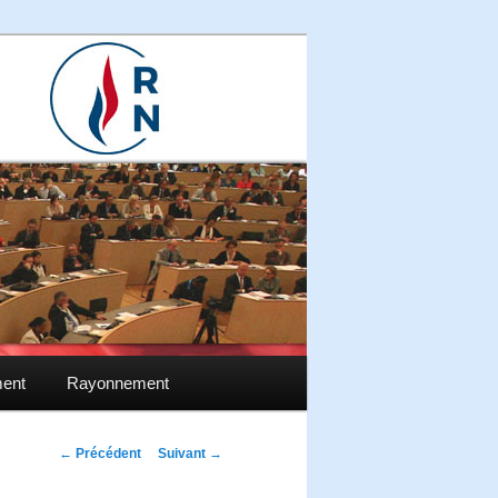
ment
Rayonnement
Navigation des
←
Précédent
Suivant
→
articles