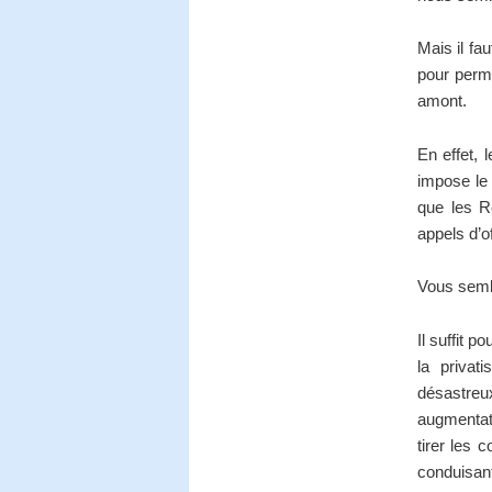
Mais il fa
pour perme
amont.
En effet, 
impose le 
que les R
appels d’o
Vous sembl
Il suffit 
la privati
désastreu
augmentati
tirer les 
conduisant