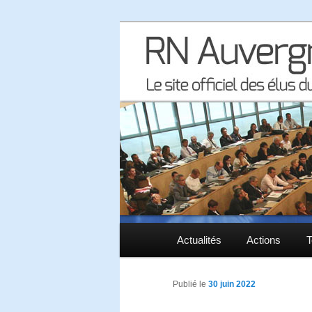
Le site officiel des élus RN à 
RN Auvergne 
Menu principal
Actualités
Aller au contenu principal
Aller au contenu secondaire
Actions
T
Publié le
30 juin 2022