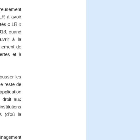
ureusement
 LR à avoir
utés « LR »
2018, quand
vrir à la
onnement de
ertes et à
pousser les
e reste de
application
 droit aux
nstitutions
es (d’où la
aménagement