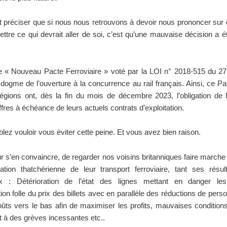
ut préciser que si nous nous retrouvons à devoir nous prononcer sur 
ttre ce qui devrait aller de soi, c’est qu’une mauvaise décision a é
le « Nouveau Pacte Ferroviaire » voté par la LOI n° 2018-515 du 27
dogme de l’ouverture à la concurrence au rail français. Ainsi, ce Pa
égions ont, dès la fin du mois de décembre 2023, l’obligation de 
ffres à échéance de leurs actuels contrats d’exploitation.
ez vouloir vous éviter cette peine. Et vous avez bien raison.
pour s’en convaincre, de regarder nos voisins britanniques faire marche 
sation thatchérienne de leur transport ferroviaire, tant ses résul
x : Détérioration de l’état des lignes mettant en danger le
on folle du prix des billets avec en parallèle des réductions de pers
coûts vers le bas afin de maximiser les profits, mauvaises conditions
 à des grèves incessantes etc..