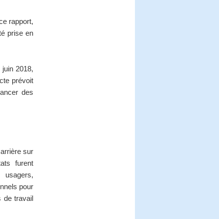
ce rapport,
té prise en
 juin 2018,
cte prévoit
lancer des
arrière sur
tats furent
s usagers,
onnels pour
 de travail