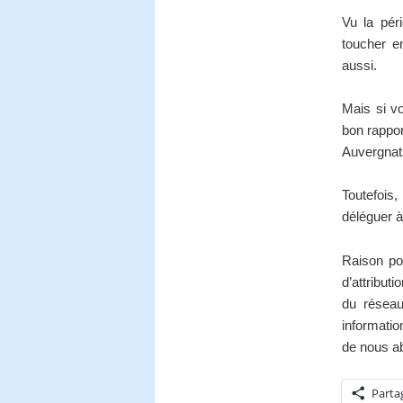
Vu la pér
toucher e
aussi.
Mais si vo
bon rappor
Auvergnat
Toutefois
déléguer à
Raison po
d’attribut
du réseau
informatio
de nous ab
Parta