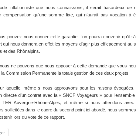
iode inflationniste que nous connaissons, il serait hasardeux de n
n compensation qu’une somme fixe, qui n’aurait pas vocation à év
us pouvez nous donner cette garantie, l’on pourra convenir qu’il s’a
t qui nous donnera en effet les moyens d’agir plus efficacement au 
s et des Rhônalpins.
, nous ne pouvons que nous opposer à cette demande que vous nous
 la Commission Permanente la totale gestion de ces deux projets.
ur laquelle, même si nous approuvons pour les raisons évoquées, l
ion directe d’un contrat avec la « SNCF Voyageurs » pour l’ensemble
 TER Auvergne-Rhône-Alpes, et même si nous attendons avec i
ns sollicitées dans le cadre du second point ici abordé, nous sommes
stenir lors du vote de ce rapport.
ger