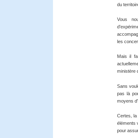
du territoi
Vous nou
d’expérim
accompagn
les concer
Mais il 
actuellem
ministère 
Sans voulo
pas là pou
moyens d’
Certes, la
éléments v
pour assu