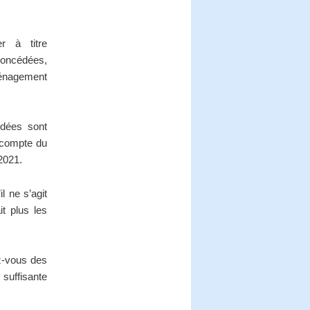
r à titre
concédées,
ménagement
dées sont
 compte du
2021.
l ne s’agit
it plus les
ez-vous des
 suffisante