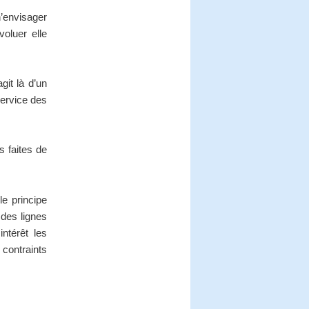
’envisager
oluer elle
git là d’un
service des
 faites de
e principe
 des lignes
ntérêt les
 contraints