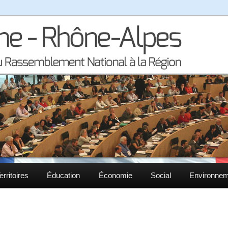
la région Auvergne – Rhône-Alpes
– Rhône-Alpes
erritoires
Éducation
Économie
Social
Environne