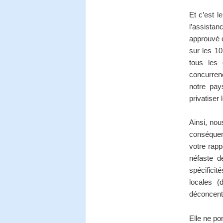
Et c’est 
l’assistan
approuvé c
sur les 10
tous les
concurrenc
notre pay
privatiser 
Ainsi, nou
conséquen
votre rapp
néfaste d
spécificit
locales (d
déconcentr
Elle ne po