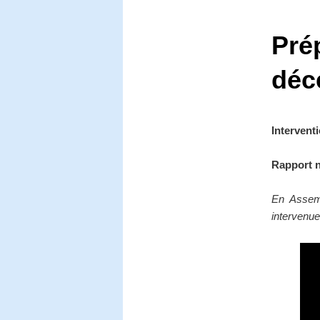
Prép
déc
Intervent
Rapport n
En Assemb
intervenue