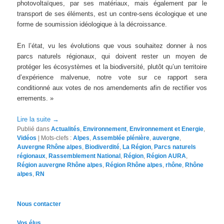
photovoltaïques, par ses matériaux, mais également par le
transport de ses éléments, est un contre-sens écologique et une
forme de soumission idéologique à la décroissance.
En l’état, vu les évolutions que vous souhaitez donner à nos
parcs naturels régionaux, qui doivent rester un moyen de
protéger les écosystèmes et la biodiversité, plutôt qu’un territoire
d’expérience malvenue, notre vote sur ce rapport sera
conditionné aux votes de nos amendements afin de rectifier vos
errements. »
Lire la suite
→
Publié dans
Actualités
,
Environnement
,
Environnement et Energie
,
Vidéos
|
Mots-clefs :
Alpes
,
Assemblée plénière
,
auvergne
,
Auvergne Rhône alpes
,
Biodiverdité
,
La Région
,
Parcs naturels
régionaux
,
Rassemblement National
,
Région
,
Région AURA
,
Région auvergne Rhône alpes
,
Région Rhône alpes
,
rhône
,
Rhône
alpes
,
RN
Nous contacter
Vos élus