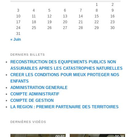
1
2
3
4
5
6
7
8
9
10
11
12
13
14
15
16
17
18
19
20
21
22
23
24
25
26
27
28
29
30
31
« Juin
DERNIERS BILLETS
RECONSTRUCTION DES EQUIPEMENTS PUBLICS NON
ASSURABLES APRES LES CATASTROPHES NATURELLES
CREER LES CONDITIONS POUR MIEUX PROTEGER NOS
ENFANTS
ADMINISTRATION GENERALE
COMPTE ADMINISTRATIF
COMPTE DE GESTION
LA REGION : PREMIER PARTENAIRE DES TERRITOIRES
DERNIÈRES VIDÉOS