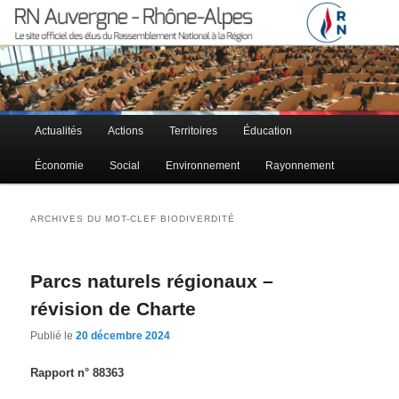
Le site officiel des élus RN à la région Auvergne – Rhône-Alpes
RN Auvergne – Rhône-Alpes
Menu principal
Actualités
Actions
Territoires
Éducation
Aller au contenu principal
Aller au contenu secondaire
Économie
Social
Environnement
Rayonnement
ARCHIVES DU MOT-CLEF
BIODIVERDITÉ
Parcs naturels régionaux –
révision de Charte
Publié le
20 décembre 2024
Rapport n° 88363