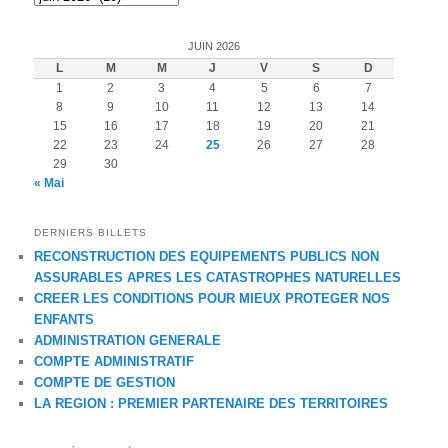
JUIN 2026
L
M
M
J
V
S
D
1
2
3
4
5
6
7
8
9
10
11
12
13
14
15
16
17
18
19
20
21
22
23
24
25
26
27
28
29
30
« Mai
DERNIERS BILLETS
RECONSTRUCTION DES EQUIPEMENTS PUBLICS NON
ASSURABLES APRES LES CATASTROPHES NATURELLES
CREER LES CONDITIONS POUR MIEUX PROTEGER NOS
ENFANTS
ADMINISTRATION GENERALE
COMPTE ADMINISTRATIF
COMPTE DE GESTION
LA REGION : PREMIER PARTENAIRE DES TERRITOIRES