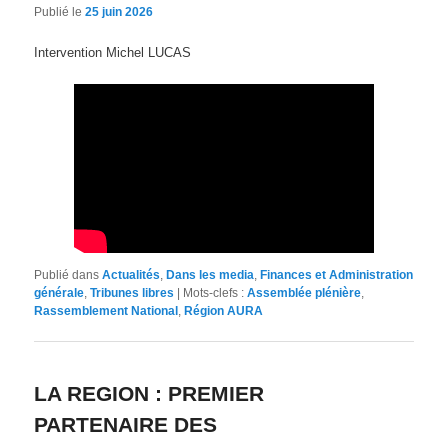
Publié le
25 juin 2026
Intervention Michel LUCAS
Publié dans
Actualités
,
Dans les media
,
Finances et Administration
générale
,
Tribunes libres
|
Mots-clefs :
Assemblée plénière
,
Rassemblement National
,
Région AURA
LA REGION : PREMIER
PARTENAIRE DES