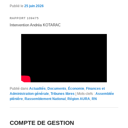
Publié le
25 juin 2026
RAPPORT 109475
Intervention Andréa KOTARAC
Publié dans
Actualités
,
Documents
,
Économie
,
Finances et
Administration générale
,
Tribunes libres
|
Mots-clefs :
Assemblée
plénière
,
Rassemblement National
,
Région AURA
,
RN
COMPTE DE GESTION