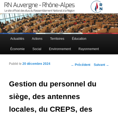
Le site officiel des élus RN à la région Auvergne – Rhône-Alpes
RN Auvergne – Rhône-Alpes
Menu principal
Actualités
Actions
Territoires
Éducation
Aller au contenu principal
Aller au contenu secondaire
Économie
Social
Environnement
Rayonnement
Publié le
20 décembre 2024
Navigation des articles
←
Précédent
Suivant
→
Gestion du personnel du
siège, des antennes
locales, du CREPS, des