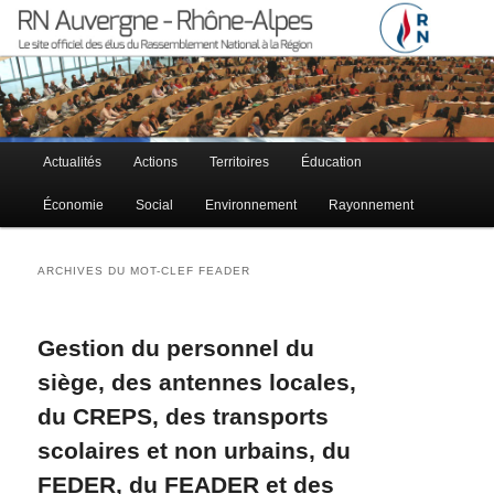
Le site officiel des élus RN à la région Auvergne – Rhône-Alpes
RN Auvergne – Rhône-Alpes
Menu principal
Actualités
Actions
Territoires
Éducation
Aller au contenu principal
Aller au contenu secondaire
Économie
Social
Environnement
Rayonnement
ARCHIVES DU MOT-CLEF
FEADER
Gestion du personnel du
siège, des antennes locales,
du CREPS, des transports
scolaires et non urbains, du
FEDER, du FEADER et des