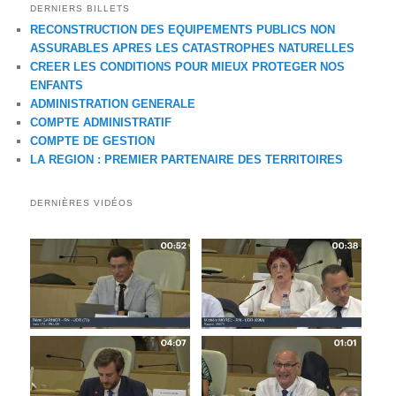
DERNIERS BILLETS
RECONSTRUCTION DES EQUIPEMENTS PUBLICS NON
ASSURABLES APRES LES CATASTROPHES NATURELLES
CREER LES CONDITIONS POUR MIEUX PROTEGER NOS
ENFANTS
ADMINISTRATION GENERALE
COMPTE ADMINISTRATIF
COMPTE DE GESTION
LA REGION : PREMIER PARTENAIRE DES TERRITOIRES
DERNIÈRES VIDÉOS