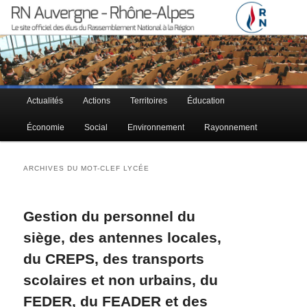
Le site officiel des élus RN à la région Auvergne – Rhône-Alpes
RN Auvergne – Rhône-Alpes
Menu principal
Actualités
Actions
Territoires
Éducation
Aller au contenu principal
Aller au contenu secondaire
Économie
Social
Environnement
Rayonnement
ARCHIVES DU MOT-CLEF
LYCÉE
Gestion du personnel du
siège, des antennes locales,
du CREPS, des transports
scolaires et non urbains, du
FEDER, du FEADER et des