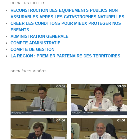
DERNIERS BILLETS
RECONSTRUCTION DES EQUIPEMENTS PUBLICS NON
ASSURABLES APRES LES CATASTROPHES NATURELLES
CREER LES CONDITIONS POUR MIEUX PROTEGER NOS
ENFANTS
ADMINISTRATION GENERALE
COMPTE ADMINISTRATIF
COMPTE DE GESTION
LA REGION : PREMIER PARTENAIRE DES TERRITOIRES
DERNIÈRES VIDÉOS