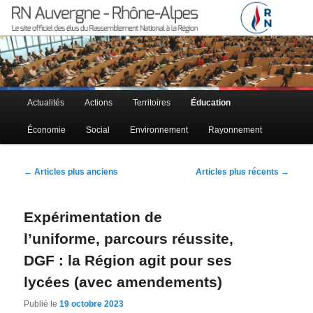
Le site officiel des élus RN à la région Auvergne – Rhône-Alpes
RN Auvergne – Rhône-Alpes
Menu principal
Actualités
Actions
Territoires
Éducation
Aller au contenu principal
Aller au contenu secondaire
Économie
Social
Environnement
Rayonnement
Navigation des articles
←
Articles plus anciens
Articles plus récents
→
Expérimentation de
l’uniforme, parcours réussite,
DGF : la Région agit pour ses
lycées (avec amendements)
Publié le
19 octobre 2023