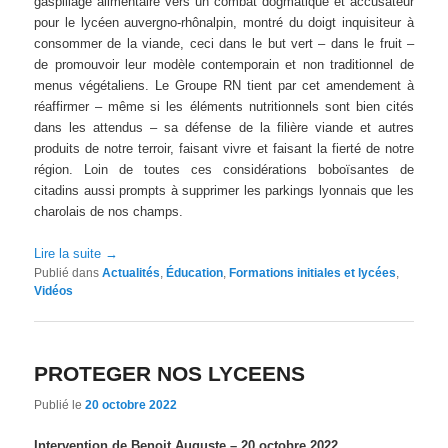
gaspillage alimentaire vers un combat dogmatique et accusateur
pour le lycéen auvergno-rhônalpin, montré du doigt inquisiteur à
consommer de la viande, ceci dans le but vert – dans le fruit –
de promouvoir leur modèle contemporain et non traditionnel de
menus végétaliens. Le Groupe RN tient par cet amendement à
réaffirmer – même si les éléments nutritionnels sont bien cités
dans les attendus – sa défense de la filière viande et autres
produits de notre terroir, faisant vivre et faisant la fierté de notre
région. Loin de toutes ces considérations boboïsantes de
citadins aussi prompts à supprimer les parkings lyonnais que les
charolais de nos champs.
Lire la suite
→
Publié dans
Actualités
,
Éducation
,
Formations initiales et lycées
,
Vidéos
PROTEGER NOS LYCEENS
Publié le
20 octobre 2022
Intervention de Benoit Auguste – 20 octobre 2022